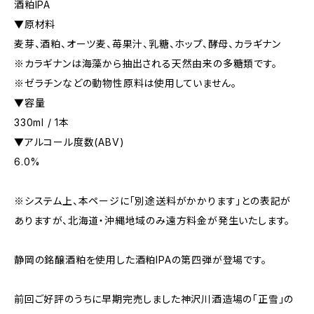
酒粕IPA
▼原材料
麦芽、酒粕、オーツ麦、苺果汁、乳糖、ホップ、酵母、カラギナン
※カラギナンは海藻から抽出される天然由来の多糖類です。
※ゼラチンなどの動物性原料は使用していません。
▼容量
330ml / 1本
▼アルコール度数(ABV)
6.0%
※システム上、本ページに「別途送料がかかります」との表記が
ありますが、北海道・沖縄地域のみ遠方料金が発生いたします。
静岡の銘醸酒粕を使用した酒粕IPAの第四弾が登場です。
前回ご好評のうちに早期完売しました神沢川酒造場の「正雪」の