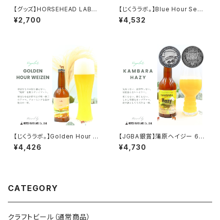
【グッズ】HORSEHEAD LABS
【じくうラボ。】Blue Hour Sess
本気のオリジナルグラス【送料
ion IPA 6本セット【送料無料※
¥2,700
¥4,532
込※北海道・沖縄除く】
北海道・沖縄除く】
【じくうラボ。】Golden Hour W
【JGBA銀賞】蒲原ヘイジー 6本
eizen 6本セット【送料無料※北
セット【送料込※北海道・沖縄除
¥4,426
¥4,730
海道・沖縄除く】
く】
CATEGORY
クラフトビール（通常商品）