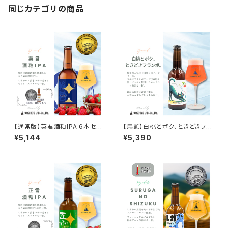
同じカテゴリの商品
【通常版】英君酒粕IPA 6本セッ
【馬頭】白桃とボク、ときどきフラ
ト【送料込※北海道・沖縄除く】
ンボ。 6本セット【送料込※北海
¥5,144
¥5,390
道・沖縄除く】