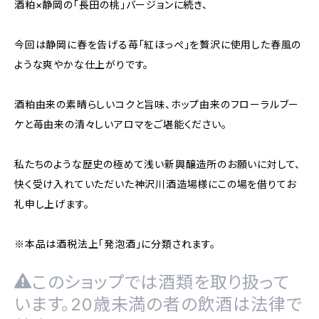
酒粕×静岡の「長田の桃」バージョンに続き、
今回は静岡に春を告げる苺「紅ほっぺ」を贅沢に使用した春風の
ような爽やかな仕上がりです。
酒粕由来の素晴らしいコクと旨味、ホップ由来のフローラルブー
ケと苺由来の清々しいアロマをご堪能ください。
私たちのような歴史の極めて浅い新興醸造所のお願いに対して、
快く受け入れていただいた神沢川酒造場様にこの場を借りてお
礼申し上げます。
※本品は酒税法上「発泡酒」に分類されます。
このショップでは酒類を取り扱って
います。20歳未満の者の飲酒は法律で