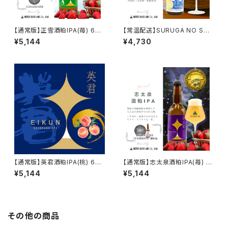
【通常版】正雪酒粕IPA(苺) 6本
【常温配送】SURUGA NO SHI
セット【送料込※北海道・沖縄除
ZUKU 6本セット【送料込※北海
¥5,144
¥4,730
く】
道・沖縄除く】
【通常版】英君酒粕IPA(桃) 6本
【通常版】志太泉酒粕IPA(苺) 6
セット【送料込※北海道・沖縄除
本セット【送料込※北海道・沖縄
¥5,144
¥5,144
く】
除く】
その他の商品