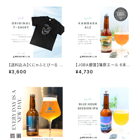
【送料込み】くにゃふとびーる ×
【JGBA銀賞】蒲原エール 6本セ
HORSEHEAD LABS Tシャツ
ット【送料込※北海道・沖縄除く】
¥3,600
¥4,730