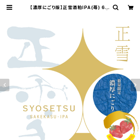
【濃厚にごり版】正雪酒粕IPA(苺) 6本
セット【送料込※北海道・沖縄除く】 |
HORSEHEAD LABS