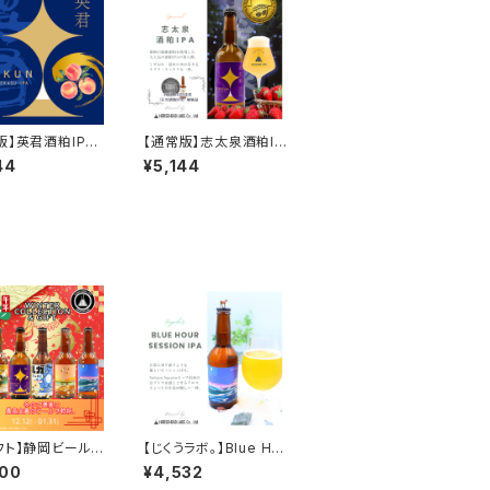
版】英君酒粕IPA
【通常版】志太泉酒粕IP
 6本セット【送料込
A(苺) 6本セット【送料
44
¥5,144
道・沖縄除く】
込※北海道・沖縄除く】
フト】静岡ビール6
【じくうラボ。】Blue Ho
ト【送料込※北海
ur Session IPA 6本セ
500
¥4,532
縄除く】
ット【送料無料※北海