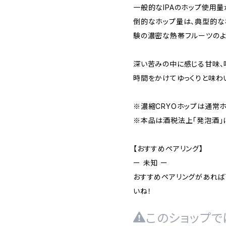
一般的なIPAのホップ使用量が1
倒的なホップ量は、典型的な
験の濃密な熱帯フルーツのよ
深い苦みの中に感じる甘味、
時間をかけてゆっくりと味わ
※濃縮CRYOホップは通常ホ
※本品は酒税法上「発泡酒」
【おすすめペアリング】
ー 未知 ー
おすすめペアリングがあればTwi
いね！
このショップで