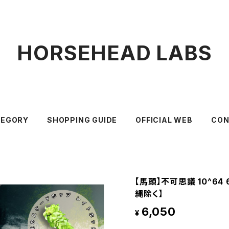
HORSEHEAD LABS
TEGORY
SHOPPING GUIDE
OFFICIAL WEB
CON
【馬頭】不可思議 10^6
縄除く】
6,050
¥