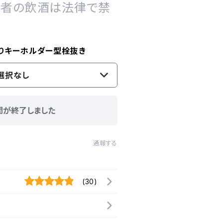
の者の飲酒は法律で禁
入りキーホルダー型栓抜き
選択なし
間が終了しました
通報する
(30)