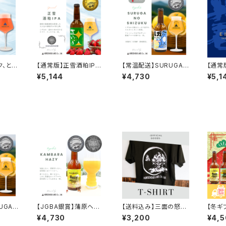
ク、とき
【通常版】正雪酒粕IPA
【常温配送】SURUGA
【通常
本セット
(苺) 6本セット【送料込
NO SHIZUKU 6本セッ
(桃)
¥5,144
¥4,730
¥5,1
・沖縄
※北海道・沖縄除く】
ト【送料込※北海道・沖
※北海
縄除く】
UGA
【JGBA銀賞】蒲原ヘイ
【送料込み】三面の怒れ
【冬ギ
 6本セッ
ジー 6本セット【送料込
る馬頭観音 Tシャツ
本セッ
¥4,730
¥3,200
¥4,
道・沖
※北海道・沖縄除く】
道・沖