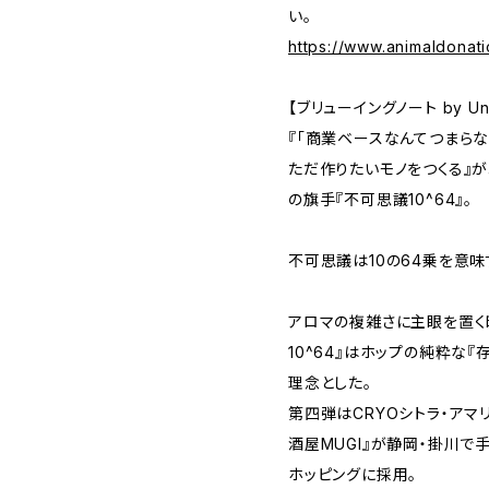
い。
https://www.animaldonati
【ブリューイングノート by Un
『「商業ベースなんてつまら
ただ作りたいモノをつくる』
の旗手『不可思議10^64』。
不可思議は10の64乗を意味
アロマの複雑さに主眼を置く昨
10^64』はホップの純粋な
理念とした。
第四弾はCRYOシトラ・アマ
酒屋MUGI』が静岡・掛川で
ホッピングに採用。