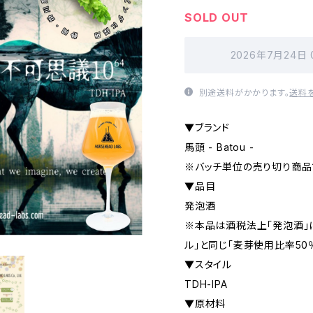
SOLD OUT
2026年7月24日
別途送料がかかります。
送料
▼ブランド
馬頭 - Batou -
※バッチ単位の売り切り商品
▼品目
発泡酒
※本品は酒税法上「発泡酒」
ル」と同じ「麦芽使用比率50
▼スタイル
TDH-IPA
▼原材料