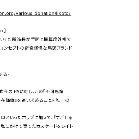
on.org/various_donation/iikoto/
ix】
ない」と 醸造長が手間と採算度外視で
がコンセプトの奇奇怪怪な馬頭ブランド
する。
今のIPAに対し、この『不可思議
『存在価値』を追い求めることを唯一の
リロといったホップに加えて、『すごせる
手塩にかけて育てたカスケードをレイト