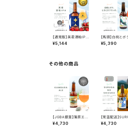
【通常版】英君酒粕IPA
【馬頭】白桃とボ
6本セット【送料込※北
どきフランボ。 6
¥5,144
¥5,390
海道・沖縄除く】
【送料込※北海道
除く】
その他の商品
【JGBA銀賞】蒲原エー
【常温配送】SUR
ル 6本セット【送料込※
NO SHIZUKU
¥4,730
¥4,730
北海道・沖縄除く】
ト【送料込※北海