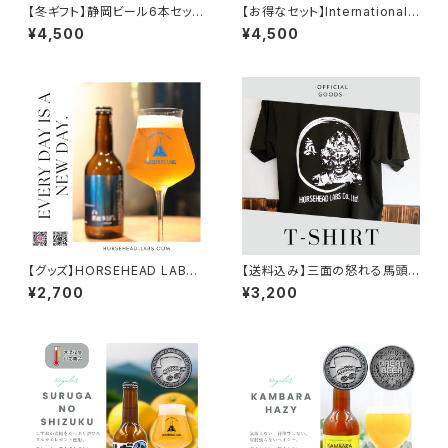
【冬ギフト】静岡ビール6本セット
【お得なセット】International
【送料込※北海道・沖縄除く】
Beer Cup受賞セット【送料込】
¥4,500
¥4,500
【グッズ】HORSEHEAD LABS
【送料込み】三面の怒れる馬頭
本気のオリジナルグラス【送料
観音 Tシャツ
¥2,700
¥3,200
込※北海道・沖縄除く】