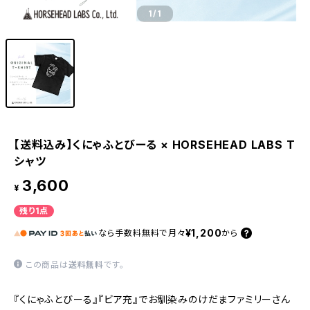
1
/1
【送料込み】くにゃふとびーる × HORSEHEAD LABS T
シャツ
3,600
¥
残り1点
¥1,200
なら
手数料無料で
月々
から
この商品は
送料無料
です。
『くにゃふとびーる』『ビア充』でお馴染みのけだまファミリーさん